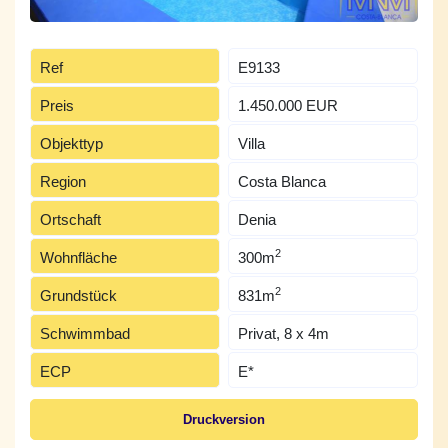
Ref
E9133
Preis
1.450.000 EUR
Objekttyp
Villa
Region
Costa Blanca
Ortschaft
Denia
2
Wohnfläche
300m
2
Grundstück
831m
Schwimmbad
Privat, 8 x 4m
ECP
E*
Druckversion